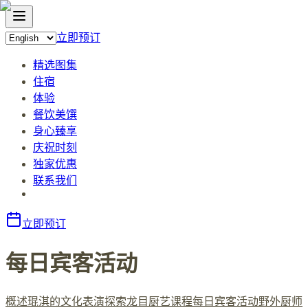
立即预订
精选图集
住宿
体验
餐饮美馔
身心臻享
庆祝时刻
独家优惠
联系我们
立即预订
每日宾客活动
概述
琨淇的文化表演
探索龙目
厨艺课程
每日宾客活动
野外厨师