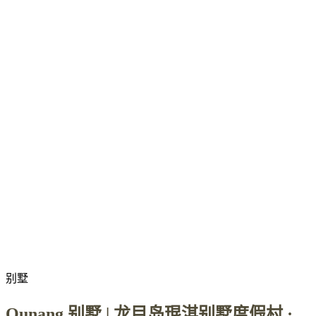
别墅
Qunang 别墅 | 龙目岛琨淇别墅度假村 ·