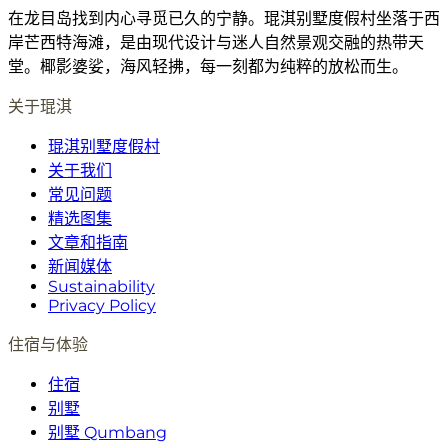
在龙目岛找到内心寻觅已久的宁静。琨淇别墅度假村坐落于西
岸芒西特海滩，是由现代设计与迷人自然景观交融的热带天
堂。椰影婆娑，海风轻拂，每一刻都为纯粹的放松而生。
关于琨淇
琨淇别墅度假村
关于我们
常见问题
精选图集
文章和指南
新闻媒体
Sustainability
Privacy Policy
住宿与体验
住宿
别墅
别墅 Qumbang