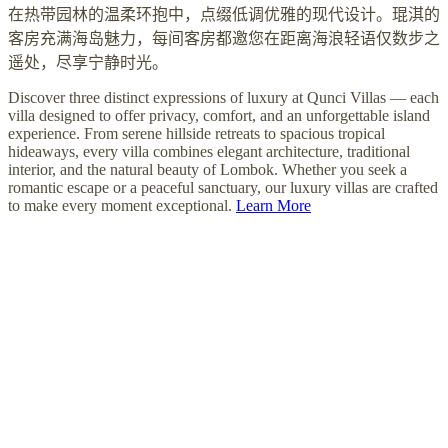
在热带园林的温柔环抱中，点缀低调优雅的现代设计。琨淇的
客房充满海岛魅力，每间客房都邀您在距离海浪轻语仅数步之
遥处，尽享宁静时光。
Discover three distinct expressions of luxury at Qunci Villas — each
villa designed to offer privacy, comfort, and an unforgettable island
experience. From serene hillside retreats to spacious tropical
hideaways, every villa combines elegant architecture, traditional
interior, and the natural beauty of Lombok. Whether you seek a
romantic escape or a peaceful sanctuary, our luxury villas are crafted
to make every moment exceptional.
Learn More