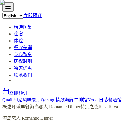
立即预订
精选图集
住宿
体验
餐饮美馔
身心臻享
庆祝时刻
独家优惠
联系我们
立即预订
Quali 印尼风味餐厅
Qerang 精致海鲜牛排馆
Nooq 日落餐酒馆
概述
环球早餐
海岛恋人 Romantic Dinner
特别之夜
Rasa Raya
海岛恋人 Romantic Dinner