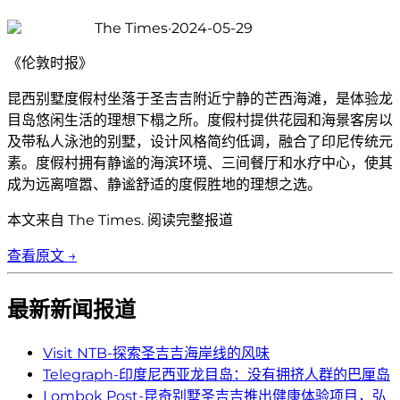
The Times
·
2024-05-29
《伦敦时报》
昆西别墅度假村坐落于圣吉吉附近宁静的芒西海滩，是体验龙
目岛悠闲生活的理想下榻之所。度假村提供花园和海景客房以
及带私人泳池的别墅，设计风格简约低调，融合了印尼传统元
素。度假村拥有静谧的海滨环境、三间餐厅和水疗中心，使其
成为远离喧嚣、静谧舒适的度假胜地的理想之选。
本文来自
The Times
.
阅读完整报道
查看原文 →
最新新闻报道
Visit NTB
-
探索圣吉吉海岸线的风味
Telegraph
-
印度尼西亚龙目岛：没有拥挤人群的巴厘岛
Lombok Post
-
昆奇别墅圣吉吉推出健康体验项目，弘