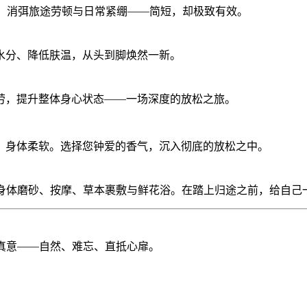
力，消弭旅途劳顿与日常紧绷——简短，却极致有效。
水分、降低肤温，从头到脚焕然一新。
劳，提升整体身心状态——一场深度的放松之旅。
、身体柔软。选择您钟爱的香气，沉入彻底的放松之中。
理——身体磨砂、按摩、草本裹敷与鲜花浴。在踏上归途之前，给自
的真意——自然、难忘、直抵心扉。