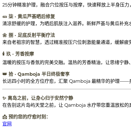
25分钟精准护理，融合穴位按压与按摩，快速释放上半身压
🥒 柒 · 黄瓜芦荟晒后修复
清凉舒缓的护理，为晒后肌肤注入滋养。新鲜芦荟与黄瓜补充
🌼 捌 · 足底反射平衡疗法
来自老祖宗的智慧，透过精准按压穴位刺激能量通道，缓解疲
🕯️ 玖 · 芳香按摩
温暖的按压与香氛的完美交融。温热的芳香精油，让思绪宁静
👑 拾 · Qamboja 半日终极奢享
长达四小时的全方位疗愈，汇聚 Qamboja 最精华的护
✨ 离岛之前，让身心归于安然宁静
在告别这片岛屿天堂之前，让 Qamboja 水疗带您重温放松
📩 预约您的疗愈时刻：
官网