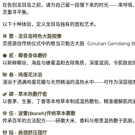
在告别龙目岛之前，请为自己留一段慢下来的时光——来呼吸、
灵重寻平衡。
以下十种体验，定义龙目岛独有的放松艺术。
🥁 壹 ·
龙目岛特色大鼓按摩
灵感源自传统仪式中的根当贝勒古大鼓（Urutan Genda
🥥 贰 · 椰香身体磨砂
以新鲜椰丝、海盐与蜂蜜温和去除角质，深度滋润，令肌肤如
🌺 叁 · 鸡蛋花沐浴
浸浴于洒满鸡蛋花瓣与天然精油的温热水中——可作为深层按
🌿 肆 · 草本热敷疗愈
以香茅、生姜、丁香等本地草本制成温热敷包，精准缓解肌肉
🌸 伍 · 波雷(Boreh)传统草本裹敷
传承百年的古法配方——研磨大米、香料与根茎温热敷于肌肤
💆 陆 · 肩颈舒压理疗