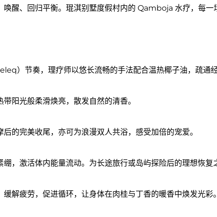
唤醒、回归平衡。琨淇别墅度假村内的 Qamboja 水疗，每
ng Beleq）节奏，理疗师以悠长流畅的手法配合温热椰子油，
热带阳光般柔滑焕亮，散发自然的清香。
摩后的完美收尾，亦可为浪漫双人共浴，感受加倍的宠爱。
紧绷，激活体内能量流动。为长途旅行或岛屿探险后的理想恢复
。缓解疲劳，促进循环，让身体在肉桂与丁香的暖香中焕发光彩