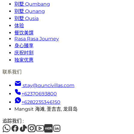
别墅 Qumbang
别墅 Qunang
别墅 Qusia
体验
餐饮美馔
Rasa Rasa Journey
身心臻享
庆祝时刻
独家优惠
联系我们
stay@quncivillas.com
+62370693800
+6282235346150
Mangsit 海滩, 圣吉吉, 龙目岛
追踪我们
: